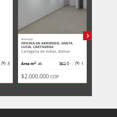
Arrendar
Arrendar
OFICINA EN ARRIENDO, SANTA
APARTAMENT
LUCIA, CARTAGENA
MARBELLA, 
Cartagena de Indias, Bolívar
Cartagena de
|
|
3
0
1
2
2
Área m
: 46
Área m
: 11
$2.000.000
$4.200.
COP