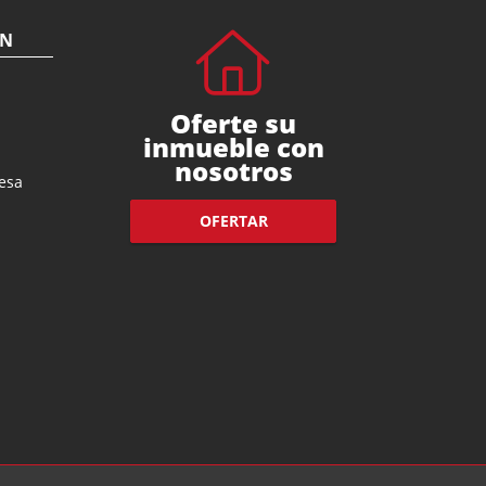
ÓN
Oferte su
inmueble con
nosotros
esa
OFERTAR