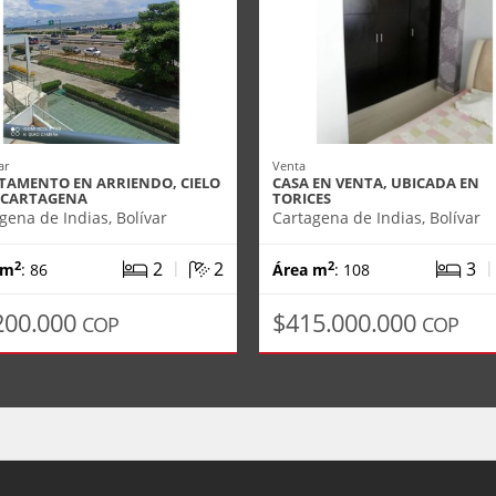
ar
Venta
TAMENTO EN ARRIENDO, CIELO
CASA EN VENTA, UBICADA EN
 CARTAGENA
TORICES
gena de Indias, Bolívar
Cartagena de Indias, Bolívar
|
2
2
3
2
2
 m
: 86
Área m
: 108
200.000
$415.000.000
COP
COP