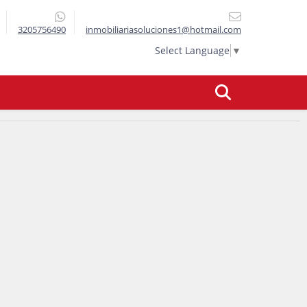
3205756490
inmobiliariasoluciones1@hotmail.com
Select Language
▼