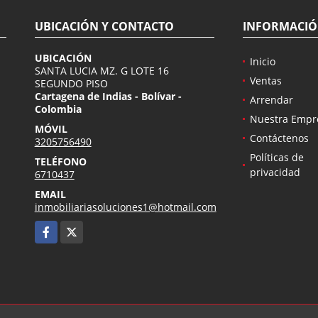
UBICACIÓN Y CONTACTO
INFORMACI
UBICACIÓN
Inicio
SANTA LUCIA MZ. G LOTE 16
Ventas
SEGUNDO PISO
Cartagena de Indias - Bolívar -
Arrendar
Colombia
Nuestra Empr
MÓVIL
Contáctenos
3205756490
Políticas de
TELÉFONO
privacidad
6710437
EMAIL
inmobiliariasoluciones1@hotmail.com
Facebook
X