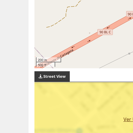
200 m
500 ft
Street View
Ver