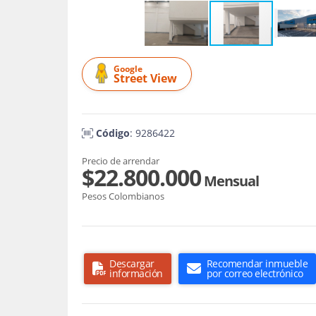
Google
Street View
Código
: 9286422
Precio de arrendar
$22.800.000
Mensual
Pesos Colombianos
Descargar
Recomendar inmueble
información
por correo electrónico