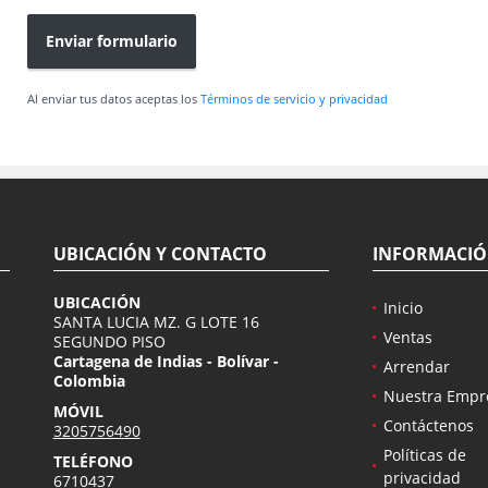
Enviar formulario
Al enviar tus datos aceptas los
Términos de servicio y privacidad
UBICACIÓN Y CONTACTO
INFORMACI
UBICACIÓN
Inicio
SANTA LUCIA MZ. G LOTE 16
Ventas
SEGUNDO PISO
Cartagena de Indias - Bolívar -
Arrendar
Colombia
Nuestra Empr
MÓVIL
Contáctenos
3205756490
Políticas de
TELÉFONO
privacidad
6710437