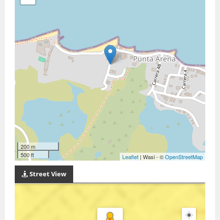
200 m
500 ft
Leaflet
| Wasi - ©
OpenStreetMap
Street View