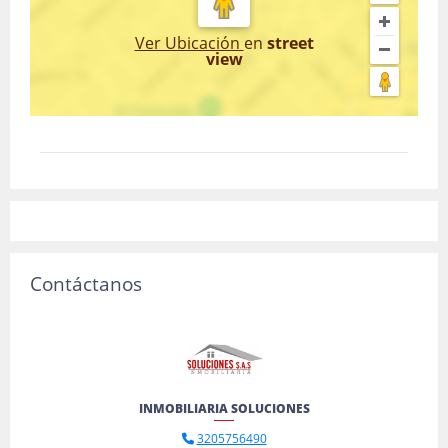
Ver Ubicación
en
street
view
Contáctanos
INMOBILIARIA SOLUCIONES
3205756490