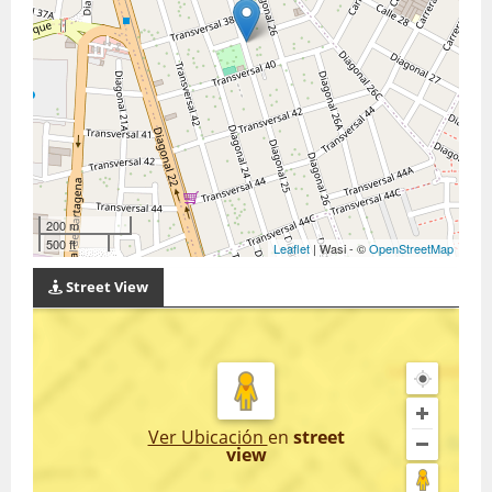
200 m
500 ft
Leaflet
| Wasi - ©
OpenStreetMap
Street View
Ver Ubicación
en
street
view