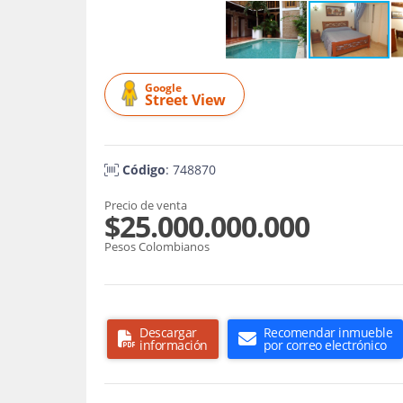
Google
Street View
Código
: 748870
Precio de venta
$25.000.000.000
Pesos Colombianos
Descargar
Recomendar inmueble
información
por correo electrónico