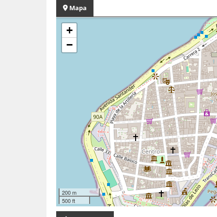
Mapa
+
−
200 m
500 ft