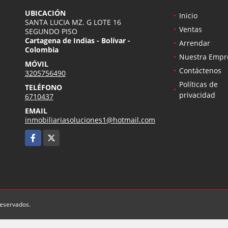
UBICACIÓN
Inicio
SANTA LUCIA MZ. G LOTE 16
Ventas
SEGUNDO PISO
Cartagena de Indias - Bolívar -
Arrendar
Colombia
Nuestra Empr
MÓVIL
Contáctenos
3205756490
Políticas de
TELÉFONO
privacidad
6710437
EMAIL
inmobiliariasoluciones1@hotmail.com
Facebook
X
reservados.