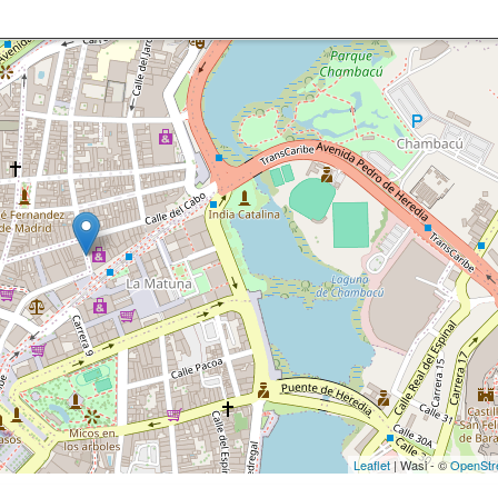
Leaflet
| Wasi - ©
OpenStr