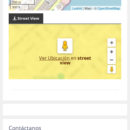
200 m
500 ft
Leaflet
| Wasi - ©
OpenStreetMap
Street View
Ver Ubicación
en
street
view
Contáctanos