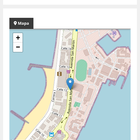
Mapa
+
−