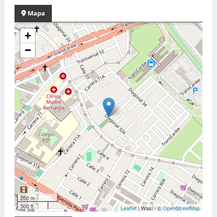
Mapa
+
−
200 m
500 ft
Leaflet
| Wasi - ©
OpenStreetMap