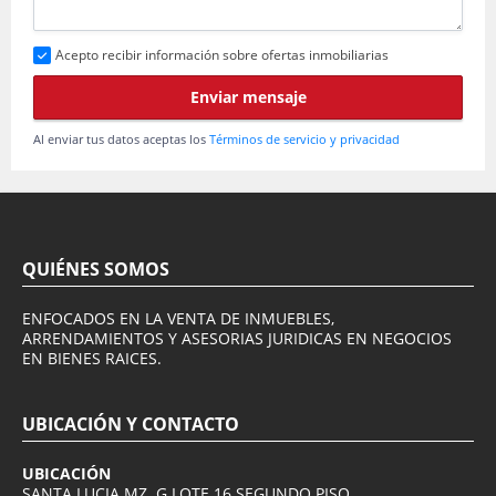
Acepto recibir información sobre ofertas inmobiliarias
Enviar mensaje
Al enviar tus datos aceptas los
Términos de servicio y privacidad
QUIÉNES SOMOS
ENFOCADOS EN LA VENTA DE INMUEBLES,
ARRENDAMIENTOS Y ASESORIAS JURIDICAS EN NEGOCIOS
EN BIENES RAICES.
UBICACIÓN Y CONTACTO
UBICACIÓN
SANTA LUCIA MZ. G LOTE 16 SEGUNDO PISO